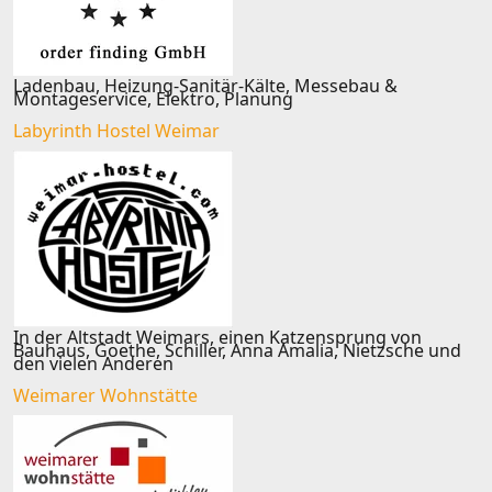
Ladenbau, Heizung-Sanitär-Kälte, Messebau &
Montageservice, Elektro, Planung
Labyrinth Hostel Weimar
In der Altstadt Weimars, einen Katzensprung von
Bauhaus, Goethe, Schiller, Anna Amalia, Nietzsche und
den vielen Anderen
Weimarer Wohnstätte